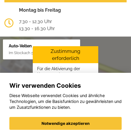
Montag bis Freitag
7.30 - 12.30 Uhr
13.30 - 16.30 Uhr
Auto-Velten
Zustimmung
Im Stockach 5, 73235 Weilheim/Teck
erforderlich
Für die Aktivierung der
Karten- und
Navigationsdienste ist Ihre
Wir verwenden Cookies
Zustimmung zu den
Datenschutzrichtlinien vom
Diese Webseite verwendet Cookies und ähnliche
Drittanbieter Google LLC
Technologien, um die Basisfunktion zu gewährleisten und
erforderlich.
um Zusatzfunktionen zu bieten.
Zustimmen und
aktivieren
Notwendige akzeptieren