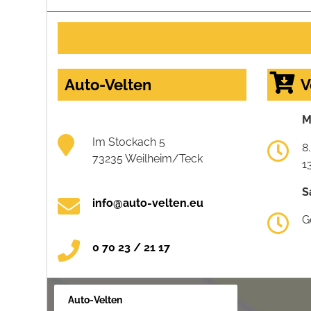
Auto-Velten
V
M
Im Stockach 5
8
73235 Weilheim/Teck
1
S
info@auto-velten.eu
G
0 70 23 / 21 17
Auto-Velten