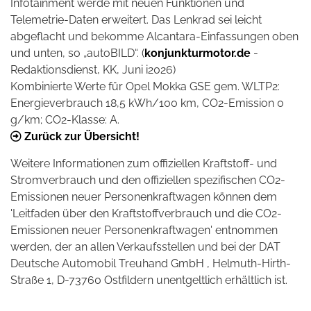
Infotainment werde mit neuen Funktionen und
Telemetrie-Daten erweitert. Das Lenkrad sei leicht
abgeflacht und bekomme Alcantara-Einfassungen oben
und unten, so „autoBILD“. (
konjunkturmotor.de
-
Redaktionsdienst, KK, Juni i2026)
Kombinierte Werte für Opel Mokka GSE gem. WLTP
2
:
Energieverbrauch 18,5 kWh/100 km, CO
2
-Emission 0
g/km; CO
2
-Klasse: A.
Zurück zur Übersicht!
Weitere Informationen zum offiziellen Kraftstoff- und
Stromverbrauch und den offiziellen spezifischen CO2-
Emissionen neuer Personenkraftwagen können dem
'Leitfaden über den Kraftstoffverbrauch und die CO2-
Emissionen neuer Personenkraftwagen' entnommen
werden, der an allen Verkaufsstellen und bei der DAT
Deutsche Automobil Treuhand GmbH , Helmuth-Hirth-
Straße 1, D-73760 Ostfildern unentgeltlich erhältlich ist.