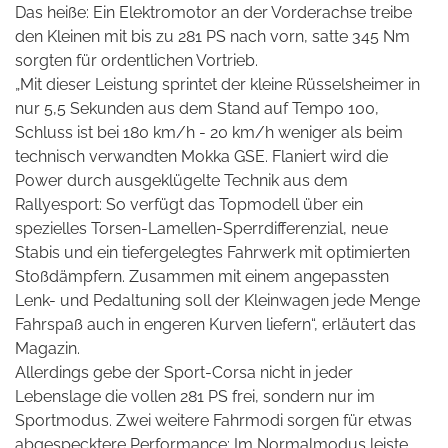
Das heiße: Ein Elektromotor an der Vorderachse treibe
den Kleinen mit bis zu 281 PS nach vorn, satte 345 Nm
sorgten für ordentlichen Vortrieb.
„Mit dieser Leistung sprintet der kleine Rüsselsheimer in
nur 5,5 Sekunden aus dem Stand auf Tempo 100,
Schluss ist bei 180 km/h - 20 km/h weniger als beim
technisch verwandten Mokka GSE. Flaniert wird die
Power durch ausgeklügelte Technik aus dem
Rallyesport: So verfügt das Topmodell über ein
spezielles Torsen-Lamellen-Sperrdifferenzial, neue
Stabis und ein tiefergelegtes Fahrwerk mit optimierten
Stoßdämpfern. Zusammen mit einem angepassten
Lenk- und Pedaltuning soll der Kleinwagen jede Menge
Fahrspaß auch in engeren Kurven liefern“, erläutert das
Magazin.
Allerdings gebe der Sport-Corsa nicht in jeder
Lebenslage die vollen 281 PS frei, sondern nur im
Sportmodus. Zwei weitere Fahrmodi sorgen für etwas
abgespecktere Performance: Im Normalmodus leiste