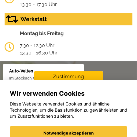
13.30 - 17.30 Uhr
Werkstatt
Montag bis Freitag
7.30 - 12.30 Uhr
13.30 - 16.30 Uhr
Auto-Velten
Zustimmung
Im Stockach 5, 73235 Weilheim/Teck
erforderlich
Wir verwenden Cookies
Für die Aktivierung der
Karten- und
Diese Webseite verwendet Cookies und ähnliche
Navigationsdienste ist Ihre
Technologien, um die Basisfunktion zu gewährleisten und
Zustimmung zu den
um Zusatzfunktionen zu bieten.
Datenschutzrichtlinien vom
Drittanbieter Google LLC
erforderlich.
Notwendige akzeptieren